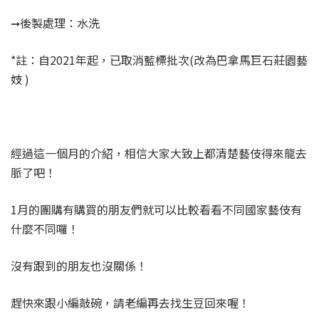
➞後製處理：水洗
*註：自2021年起，已取消藍標批次(改為巴拿馬巨石莊園藝
妓 )
經過這一個月的介紹，相信大家大致上都清楚藝伎得來龍去
脈了吧！
1月的團購有購買的朋友們就可以比較看看不同國家藝伎有
什麼不同囉！
沒有跟到的朋友也沒關係！
趕快來跟小編敲碗，請老編再去找生豆回來喔！