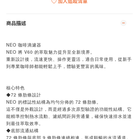
加入追蹤清單
商品描述
NEO 咖啡滴濾器
NEO 將 V60 的萃取魅力提升至全新境界。
重新設計後，流速更快、操作更靈活，適合日常使用，從新手
到專業咖啡師都能輕鬆上手，體驗更豐富的風味。
核心特色
◆72 條肋條設計
NEO 的標誌性結構為均勻分佈的 72 條肋條。
這不僅是外觀設計，而是經過多次原型驗證的功能性結構。它
能精準控制熱水流動、濾紙間距與旁通量，確保快速排水並達
到最佳萃取效率。
◆底部流通結構
72 條肋條與底部 9 條肋條連續相連，形成順暢的水流通道。